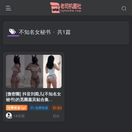
不知名女秘书
共1篇
[微密圈] 抖音刘菀儿(不知名女
秘书)的觅圈嘉宾贴合集
[160P+65V]
付费资源
2
免费资源
合集打包
抖音微密
14天前
0