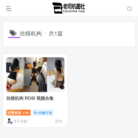
丝模机构
共1篇
丝模机构 ROSI 视频合集
付费资源
30
合集打包
￥
6个月前
0