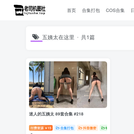
首页
合集打包
COS合集
五姨太在这里
共1篇
迷人的五姨太 89套合集 #218
付费资源
15
合集打包
抖音微密
钻石免费
￥