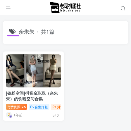
余朱朱
共1篇
[铁粉空间]抖音余珠珠（余朱
朱）的铁粉空间合集
[175P+39V]
付费资源
5
合集打包
抖音微密
￥
1年前
0