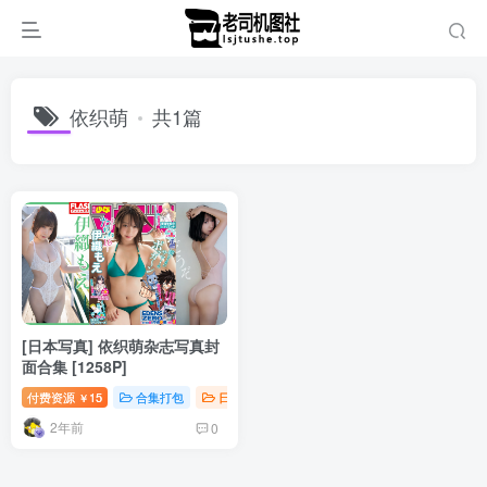
依织萌
共1篇
[日本写真] 依织萌杂志写真封
面合集 [1258P]
付费资源
15
合集打包
日韩写真
钻石免费
￥
2年前
0