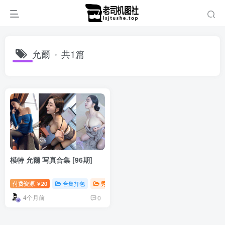
允爾
共1篇
模特 允爾 写真合集 [96期]
付费资源
20
合集打包
秀人写真
￥
4个月前
0