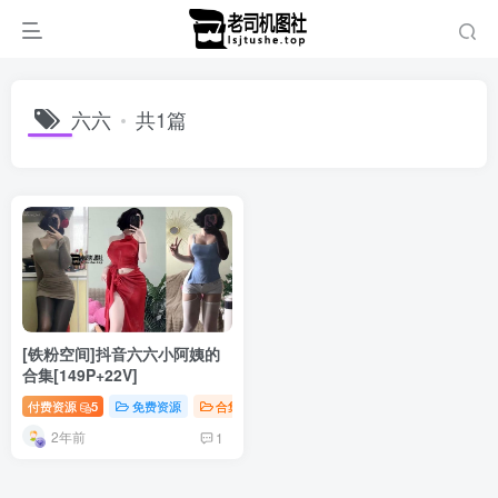
六六
共1篇
[铁粉空间]抖音六六小阿姨的
合集[149P+22V]
付费资源
5
免费资源
合集打包
抖音微密
2年前
1