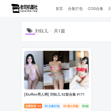
首页
合集打包
COS合集
刘钰儿
共1篇
[XiuRen秀人网] 刘钰儿 52套合集 #171
付费资源
6
合集打包
秀人写真
钻石免费
￥