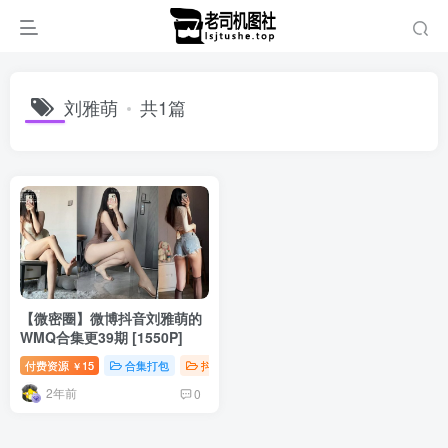
刘雅萌
共1篇
【微密圈】微博抖音刘雅萌的
WMQ合集更39期 [1550P]
付费资源
15
合集打包
抖音微密
钻石免费
￥
2年前
0