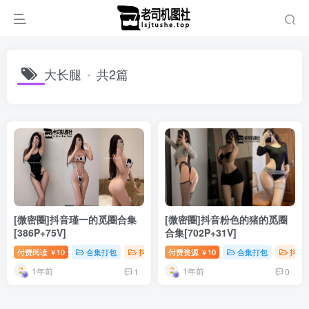
大长腿
共2篇
[微密圈]抖音瑾一的觅圈合集
[微密圈]抖音粉色的猪的觅圈
[386P+75V]
合集[702P+31V]
付费阅读
10
合集打包
抖音微密
付费资源
10
合集打包
抖音
￥
￥
1年前
1年前
1
0