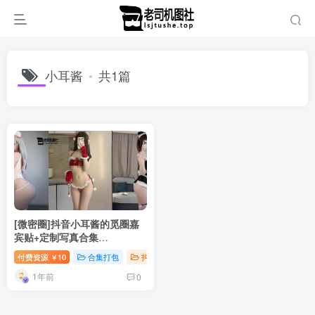
小耳酱
共1篇
[微密圈]抖音小耳酱的觅圈嘉
宾贴+定制写真合集
[610P+42V]
付费资源
10
合集打包
抖音微密
￥
1年前
0