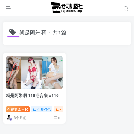
就是阿朱啊
共1篇
就是阿朱啊 118期合集 #116
付费资源
20
合集打包
抖音微密
秀人写真
￥
8个月前
0