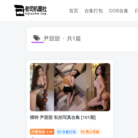
首页
合集打包
COS合集
尹甜甜
共1篇
模特 尹甜甜 私拍写真合集 [101期]
付费资源
20
合集打包
秀人写真
￥