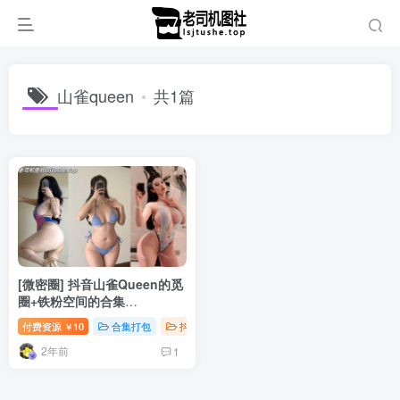
山雀queen
共1篇
[微密圈] 抖音山雀Queen的觅
圈+铁粉空间的合集
[501P+64V]
付费资源
10
合集打包
抖音微密
￥
2年前
1