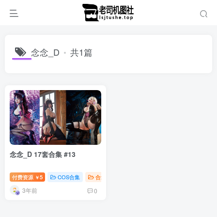
念念_D
共1篇
念念_D 17套合集 #13
付费资源
5
COS合集
合集打包
钻石免费
￥
3年前
0