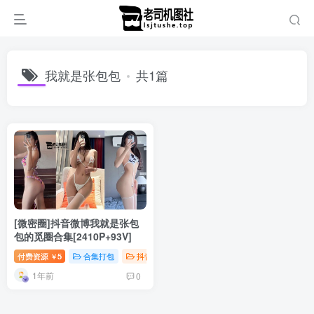
我就是张包包
共1篇
[微密圈]抖音微博我就是张包
包的觅圈合集[2410P+93V]
付费资源
5
合集打包
抖音微密
￥
1年前
0