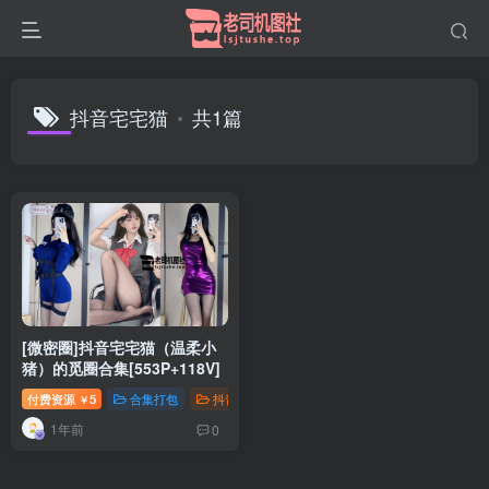
抖音宅宅猫
共1篇
[微密圈]抖音宅宅猫（温柔小
猪）的觅圈合集[553P+118V]
付费资源
5
合集打包
抖音微密
￥
1年前
0