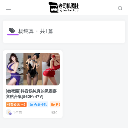
杨纯真
共1篇
[微密圈]抖音杨纯真的觅圈嘉
宾贴合集[562P+47V]
付费资源
5
合集打包
抖音微密
￥
1年前
0