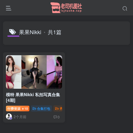
果果Nikki
共1篇
模特 果果Nikki 私拍写真合集
[4期]
付费资源
10
合集打包
秀人写真
钻石免费
￥
2个月前
0