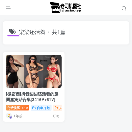
柒柒还活着
共1篇
[微密圈]抖音柒柒还活着的觅
圈嘉宾贴合集[3416P+61V]
付费资源
10
合集打包
抖音微密
￥
1年前
0