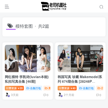
模特套图
共2篇
网红模特 李凯诗(luvian本能)
韩国写真 珍藏 Makemodel系
私拍写真合集 [46期]
列 674期合集 [28248P
96.1G]
付费资源
20
合集打包
秀人写真
付费资源
钻石免费
40
合集打包
日韩
￥
￥
3天前
2个月前
0
0