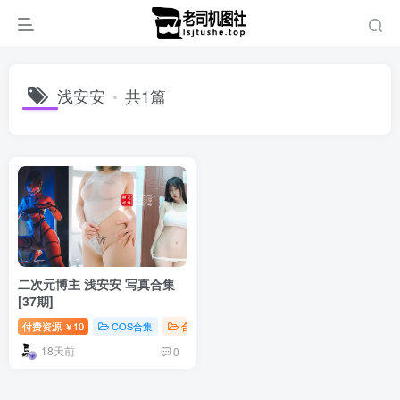
浅安安
共1篇
二次元博主 浅安安 写真合集
[37期]
付费资源
10
COS合集
合集打包
￥
18天前
0