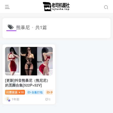
熊暴尼
共1篇
[更新]抖音熊暴尼（熊尼尼）
的觅圈合集[522P+52V]
付费资源
10
合集打包
抖音微密
￥
1年前
1