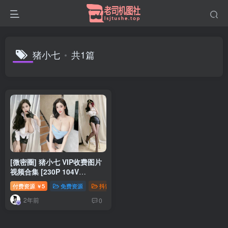
猪小七
共1篇
[微密圈] 猪小七 VIP收费图片
视频合集 [230P 104V
723MB]
付费资源
5
免费资源
抖音微密
钻石免费
￥
2年前
0