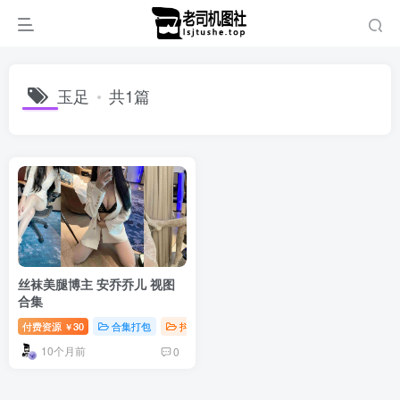
玉足
共1篇
丝袜美腿博主 安乔乔儿 视图
合集
付费资源
30
合集打包
抖音微密
￥
10个月前
0