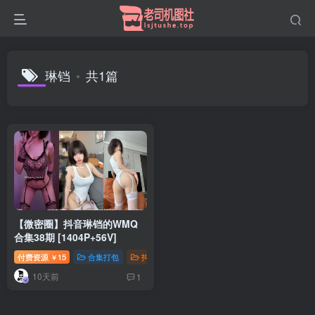
琳铛
共1篇
【微密圈】抖音琳铛的WMQ
合集38期 [1404P+56V]
付费资源
15
合集打包
抖音微密
￥
10天前
1