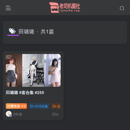
田璐璐
共1篇
田璐璐 9套合集 #255
付费资源
3
COS合集
合集打包
钻石免费
￥
3年前
0