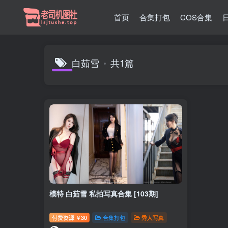
首页
合集打包
COS合集
白茹雪
共1篇
模特 白茹雪 私拍写真合集 [103期]
付费资源
30
合集打包
秀人写真
￥