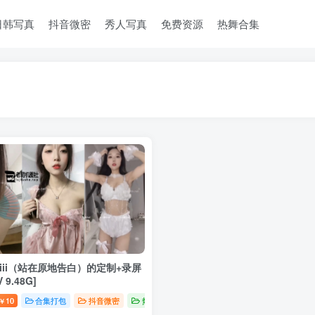
日韩写真
抖音微密
秀人写真
免费资源
热舞合集
uiii（站在原地告白）的定制+录屏
 9.48G]
10
合集打包
抖音微密
热舞合集
￥