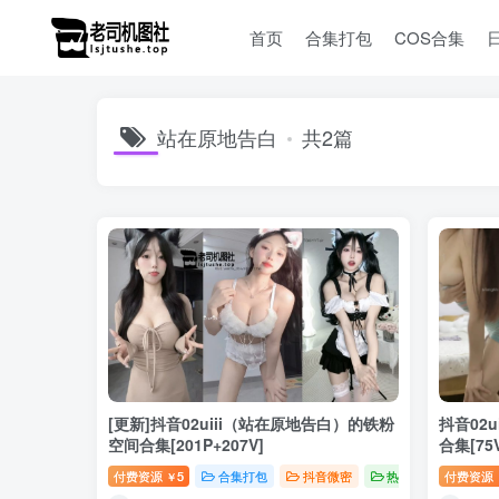
首页
合集打包
COS合集
站在原地告白
共2篇
[更新]抖音02uiii（站在原地告白）的铁粉
抖音02
空间合集[201P+207V]
合集[75V
付费资源
5
合集打包
抖音微密
热舞合集
付费资源
￥