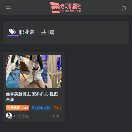
职业装
共1篇
丝袜美腿博主 安乔乔儿 视图
合集
付费资源
30
合集打包
抖音微密
￥
10个月前
0