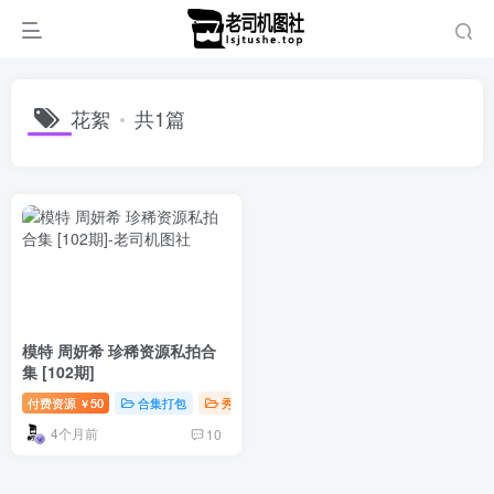
花絮
共1篇
模特 周妍希 珍稀资源私拍合
集 [102期]
付费资源
50
合集打包
秀人写真
￥
4个月前
10