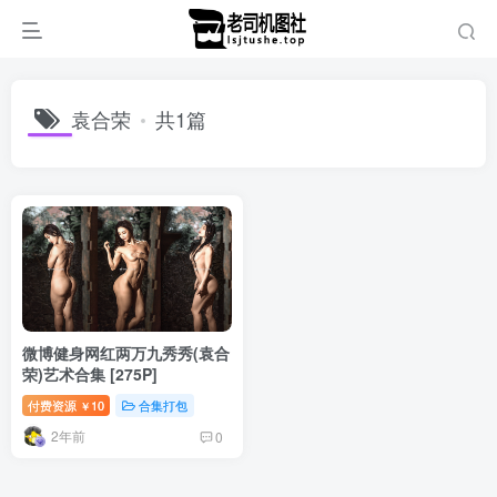
袁合荣
共1篇
微博健身网红两万九秀秀(袁合
荣)艺术合集 [275P]
付费资源
10
合集打包
￥
2年前
0