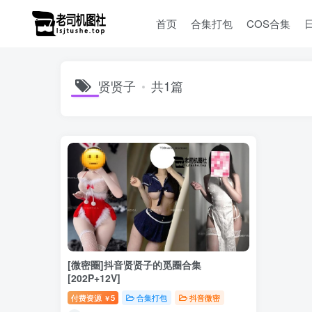
首页
合集打包
COS合集
贤贤子
共1篇
[微密圈]抖音贤贤子的觅圈合集
[202P+12V]
付费资源
5
合集打包
抖音微密
￥