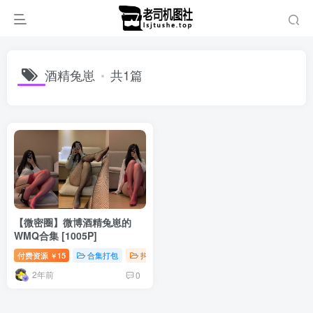
酒精兔崽
共1篇
【微密圈】微博酒精兔崽的
WMQ合集 [1005P]
付费资源
15
合集打包
抖音微密
￥
2年前
0