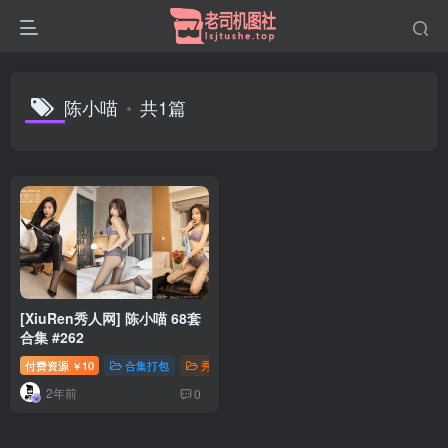
陈小喵
共1篇
[XiuRen秀人网] 陈小喵 68套
合集 #262
付费资源
10
合集打包
秀人写真
钻石免费
￥
2年前
0