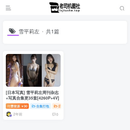
雪平莉左
共1篇
[日本写真] 雪平莉左周刊杂志
+写真合集更35套[4260P+4V]
付费资源
30
合集打包
日韩写真
￥
2年前
0