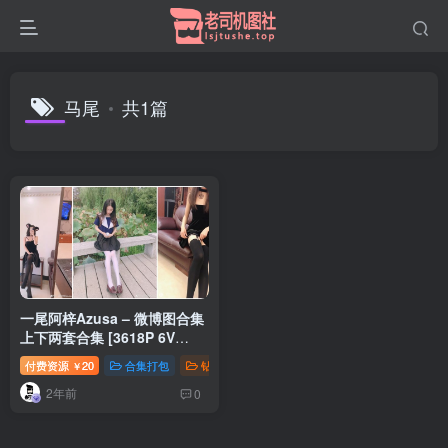
马尾
共1篇
一尾阿梓Azusa – 微博图合集
上下两套合集 [3618P 6V
5.79G]
付费资源
20
合集打包
钻石免费
￥
2年前
0