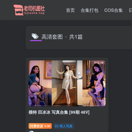
首页
合集打包
COS合集
高清套图
共1篇
模特 田冰冰 写真合集 [99期 48V]
付费资源
30
秀人写真
￥