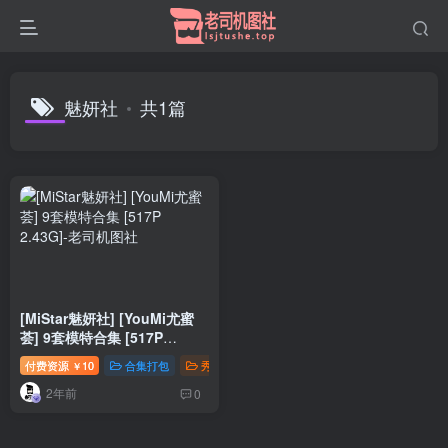
魅妍社
共1篇
[MiStar魅妍社] [YouMi尤蜜
荟] 9套模特合集 [517P
2.43G]
付费资源
10
合集打包
秀人写真
钻石免费
￥
2年前
0