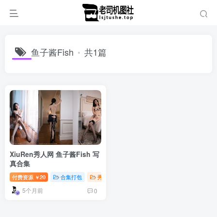
鱼子酱Fish
共1篇
XiuRen秀人网 鱼子酱Fish 写
真合集
付费资源
20
合集打包
秀人写真
￥
5个月前
0