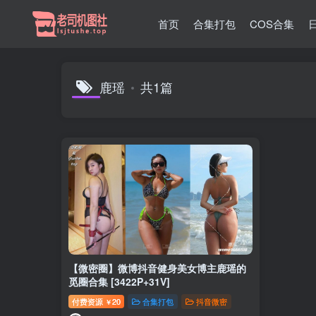
首页
合集打包
COS合集
鹿瑶
共1篇
【微密圈】微博抖音健身美女博主鹿瑶的
觅圈合集 [3422P+31V]
付费资源
20
合集打包
抖音微密
￥