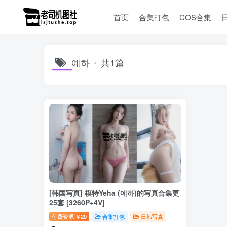
首页
合集打包
COS合集
예하
共1篇
[韩国写真] 模特Yeha (예하)的写真合集更
25套 [3260P+4V]
付费资源
20
合集打包
日韩写真
￥