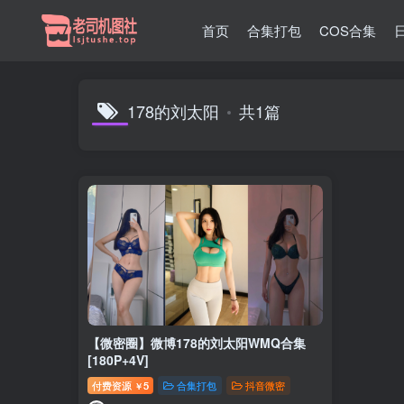
首页
合集打包
COS合集
178的刘太阳
共1篇
【微密圈】微博178的刘太阳WMQ合集
[180P+4V]
付费资源
5
合集打包
抖音微密
￥