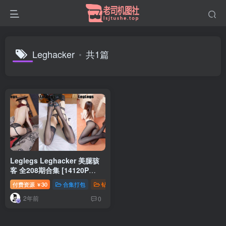
Leghacker
共1篇
Leglegs Leghacker 美腿骇
客 全208期合集 [14120P
63.9G]
付费资源
30
合集打包
钻石免费
￥
2年前
0