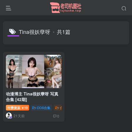
Tina很妖孽呀
共1篇
动漫博主 Tina很妖孽呀 写真
合集 [42期]
付费资源
10
COS合集
合集打包
￥
21天前
0