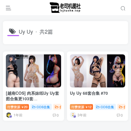
Uy Uy
共2篇
[越南COS] 肉系妹纸Uy Uy套
Uy Uy 68套合集 #70
图合集更103套
[5101P+400V]
付费资源
20
COS合集
合集打包
付费资源
12
COS合集
合集
￥
￥
1年前
3年前
0
0