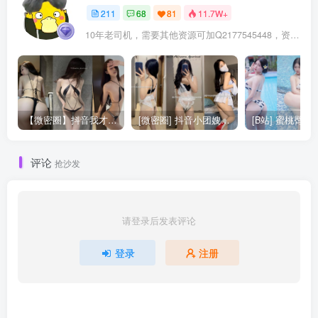
211
68
81
11.7W+
10年老司机，需要其他资源可加Q2177545448，资源交流可以加QQ群：940886568
【微密圈】抖音我才是岚岚觅圈合集更13期 [221P+35V]
[微密圈] 抖音小团嫂的觅圈私拍合集更7期 [337P+5V]
评论
抢沙发
请登录后发表评论
登录
注册