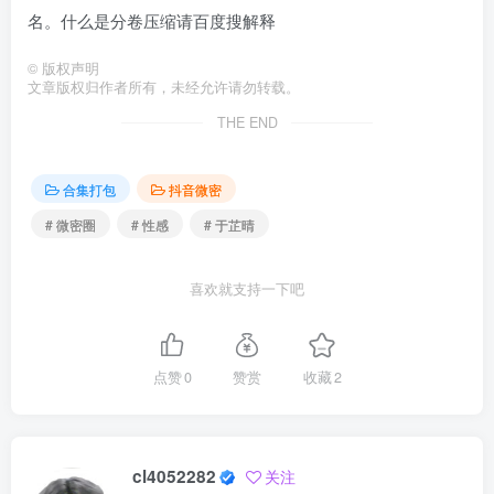
名。什么是分卷压缩请百度搜解释
©
版权声明
文章版权归作者所有，未经允许请勿转载。
THE END
合集打包
抖音微密
# 微密圈
# 性感
# 于芷晴
喜欢就支持一下吧
点赞
0
赞赏
收藏
2
cl4052282
关注