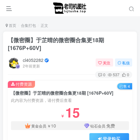
首页
合集打包
正文
【微密圈】于芷晴的微密圈合集更18期
[1676P+60V]
cl4052282
关注
私信
2年前更新
0
537
0
付费资源
已售 4
【微密圈】于芷晴的微密圈合集更18期 [1676P+60V]
此内容为付费资源，请付费后查看
15
￥
10
免费
黄金会员
￥
钻石会员
登录购买