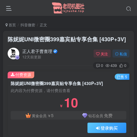
首页
抖音微密
正文
陈妮妮UNI微密圈399嘉宾贴专享合集 [430P+3V]
正人君子曹查理
关注
私信
12天前更新
0
439
0
付费资源
已售 5
陈妮妮UNI微密圈399嘉宾贴专享合集 [430P+3V]
此内容为付费资源，请付费后查看
10
￥
5
免费
黄金会员
￥
钻石会员
登录购买