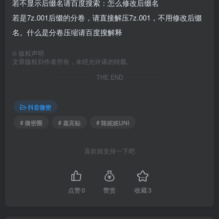
若不显示后缀名请百度搜索：怎么修改后缀名
若是7z.001后缀的分卷，请直接解压7z.001，不用修改后缀
名。什么是分卷压缩请百度搜解释
©
版权声明
文章版权归作者所有，未经允许请勿转载。
THE END
抖音微密
# 微密圈
# 嘉宾贴
# 陈妮妮UNI
喜欢就支持一下吧
点赞
0
赞赏
收藏
3