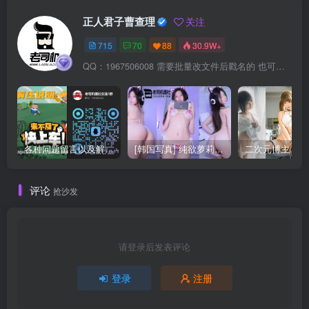
正人君子曹查理
关注
715
70
88
30.9W+
QQ：1967506008 需要批量改文件后戳名的 也可以加我
各种问题留言以及解压教程
[韩国写真] 纯欲萝莉Yeon Woo(연우) 写真合集 [51]期
评论
抢沙发
请登录后发表评论
登录
注册