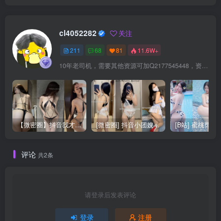
cl4052282
关注
211
68
81
11.6W+
10年老司机，需要其他资源可加Q2177545448，资源交流可以加QQ群：940886568
【微密圈】抖音我才是岚岚觅圈合集更13期 [221P+35V]
[微密圈] 抖音小团嫂的觅圈私拍合集更7期 [337P+5V]
评论
共2条
请登录后发表评论
登录
注册