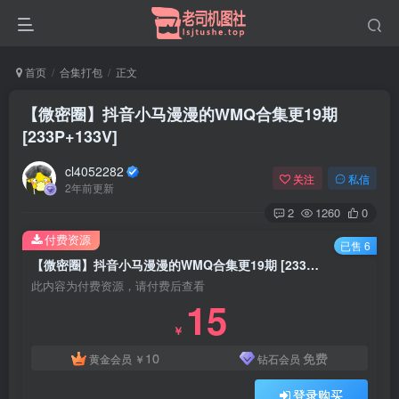
首页
合集打包
正文
【微密圈】抖音小马漫漫的WMQ合集更19期
[233P+133V]
cl4052282
关注
私信
2年前更新
2
1260
0
付费资源
已售 6
【微密圈】抖音小马漫漫的WMQ合集更19期 [233P+133V]
此内容为付费资源，请付费后查看
15
￥
10
免费
黄金会员
￥
钻石会员
登录购买