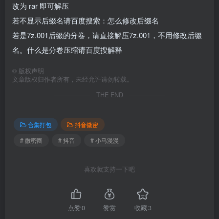
改为 rar 即可解压
若不显示后缀名请百度搜索：怎么修改后缀名
若是7z.001后缀的分卷，请直接解压7z.001，不用修改后缀
名。什么是分卷压缩请百度搜解释
©
版权声明
文章版权归作者所有，未经允许请勿转载。
THE END
合集打包
抖音微密
# 微密圈
# 抖音
# 小马漫漫
喜欢就支持一下吧
点赞
0
赞赏
收藏
3