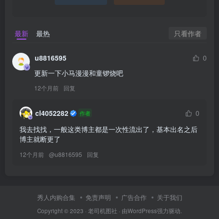
只看作者
最新
最热
u8816595
0
更新一下小马漫漫和童锣烧吧
12个月前
回复
cl4052282
0
作者
我去找找，一般这类博主都是一次性流出了，基本出名之后
博主就断更了
12个月前
@
u8816595
回复
秀人内购合集
免责声明
广告合作
关于我们
Copyright © 2023 ·
老司机图社
· 由
WordPress
强力驱动.