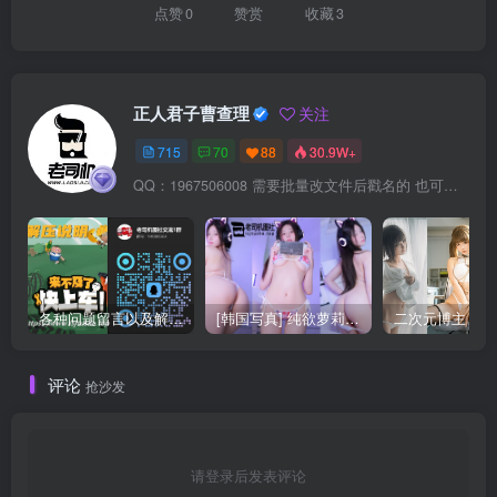
点赞
0
赞赏
收藏
3
正人君子曹查理
关注
715
70
88
30.9W+
QQ：1967506008 需要批量改文件后戳名的 也可以加我
各种问题留言以及解压教程
[韩国写真] 纯欲萝莉Yeon Woo(연우) 写真合集 [51]期
评论
抢沙发
请登录后发表评论